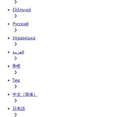
Ελληνικά
Русский
Українська
العربية
हिन्दी
ไทย
中文（简体）
日本語