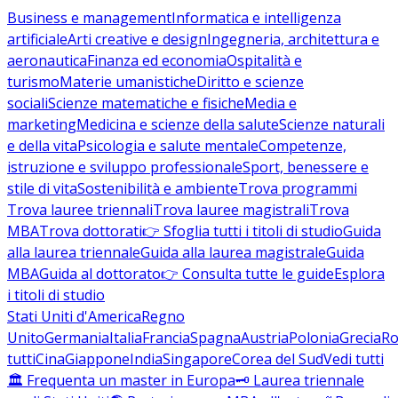
Business e management
Informatica e intelligenza
artificiale
Arti creative e design
Ingegneria, architettura e
aeronautica
Finanza ed economia
Ospitalità e
turismo
Materie umanistiche
Diritto e scienze
sociali
Scienze matematiche e fisiche
Media e
marketing
Medicina e scienze della salute
Scienze naturali
e della vita
Psicologia e salute mentale
Competenze,
istruzione e sviluppo professionale
Sport, benessere e
stile di vita
Sostenibilità e ambiente
Trova programmi
Trova lauree triennali
Trova lauree magistrali
Trova
MBA
Trova dottorati
👉 Sfoglia tutti i titoli di studio
Guida
alla laurea triennale
Guida alla laurea magistrale
Guida
MBA
Guida al dottorato
👉 Consulta tutte le guide
Esplora
i titoli di studio
Stati Uniti d'America
Regno
Unito
Germania
Italia
Francia
Spagna
Austria
Polonia
Grecia
Ro
tutti
Cina
Giappone
India
Singapore
Corea del Sud
Vedi tutti
🏛️ Frequenta un master in Europa
🗝️ Laurea triennale