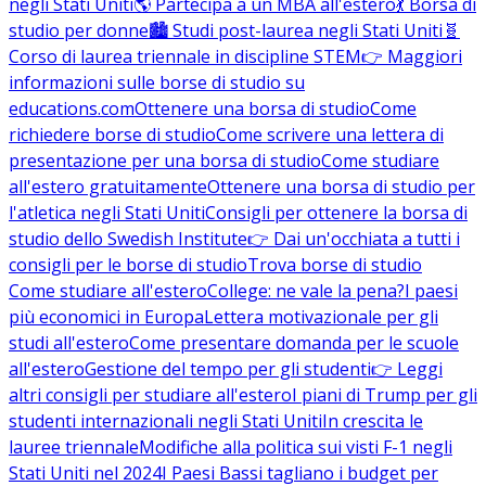
negli Stati Uniti
🌎 Partecipa a un MBA all'estero
💃 Borsa di
studio per donne
🏙️ Studi post-laurea negli Stati Uniti
🧬
Corso di laurea triennale in discipline STEM
👉 Maggiori
informazioni sulle borse di studio su
educations.com
Ottenere una borsa di studio
Come
richiedere borse di studio
Come scrivere una lettera di
presentazione per una borsa di studio
Come studiare
all'estero gratuitamente
Ottenere una borsa di studio per
l'atletica negli Stati Uniti
Consigli per ottenere la borsa di
studio dello Swedish Institute
👉 Dai un'occhiata a tutti i
consigli per le borse di studio
Trova borse di studio
Come studiare all'estero
College: ne vale la pena?
I paesi
più economici in Europa
Lettera motivazionale per gli
studi all'estero
Come presentare domanda per le scuole
all'estero
Gestione del tempo per gli studenti
👉 Leggi
altri consigli per studiare all'estero
I piani di Trump per gli
studenti internazionali negli Stati Uniti
In crescita le
lauree triennale
Modifiche alla politica sui visti F-1 negli
Stati Uniti nel 2024
I Paesi Bassi tagliano i budget per