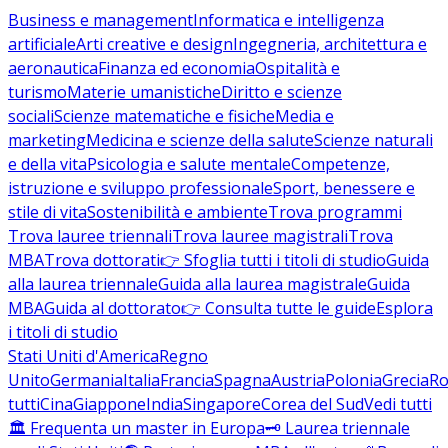
Business e management
Informatica e intelligenza
artificiale
Arti creative e design
Ingegneria, architettura e
aeronautica
Finanza ed economia
Ospitalità e
turismo
Materie umanistiche
Diritto e scienze
sociali
Scienze matematiche e fisiche
Media e
marketing
Medicina e scienze della salute
Scienze naturali
e della vita
Psicologia e salute mentale
Competenze,
istruzione e sviluppo professionale
Sport, benessere e
stile di vita
Sostenibilità e ambiente
Trova programmi
Trova lauree triennali
Trova lauree magistrali
Trova
MBA
Trova dottorati
👉 Sfoglia tutti i titoli di studio
Guida
alla laurea triennale
Guida alla laurea magistrale
Guida
MBA
Guida al dottorato
👉 Consulta tutte le guide
Esplora
i titoli di studio
Stati Uniti d'America
Regno
Unito
Germania
Italia
Francia
Spagna
Austria
Polonia
Grecia
Ro
tutti
Cina
Giappone
India
Singapore
Corea del Sud
Vedi tutti
🏛️ Frequenta un master in Europa
🗝️ Laurea triennale