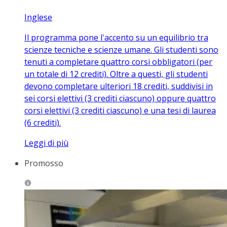
Inglese
Il programma pone l'accento su un equilibrio tra
scienze tecniche e scienze umane. Gli studenti sono
tenuti a completare quattro corsi obbligatori (per
un totale di 12 crediti). Oltre a questi, gli studenti
devono completare ulteriori 18 crediti, suddivisi in
sei corsi elettivi (3 crediti ciascuno) oppure quattro
corsi elettivi (3 crediti ciascuno) e una tesi di laurea
(6 crediti).
Leggi di più
Promosso