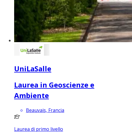
UniLaSalle
Laurea in Geoscienze e
Ambiente
Beauvais, Francia
Laurea di primo livello