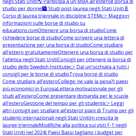
negli Stati Uniti
🌎 Partecipa a un MBA all'estero
💃 Borsa di
studio per donne
🏙️ Studi post-laurea negli Stati Uniti
🧬
Corso di laurea triennale in discipline STEM
👉 Maggiori
informazioni sulle borse di studio su
educations.com
Ottenere una borsa di studio
Come
richiedere borse di studio
Come scrivere una lettera di
presentazione per una borsa di studio
Come studiare
all'estero gratuitamente
Ottenere una borsa di studio per
l'atletica negli Stati Uniti
Consigli per ottenere la borsa di
studio dello Swedish Institute
👉 Dai un'occhiata a tutti i
consigli per le borse di studio
Trova borse di studio
Come studiare all'estero
College: ne vale la pena?
I paesi
più economici in Europa
Lettera motivazionale per gli
studi all'estero
Come presentare domanda per le scuole
all'estero
Gestione del tempo per gli studenti
👉 Leggi
altri consigli per studiare all'estero
I piani di Trump per gli
studenti internazionali negli Stati Uniti
In crescita le
lauree triennale
Modifiche alla politica sui visti F-1 negli
Stati Uniti nel 2024
I Paesi Bassi tagliano i budget per