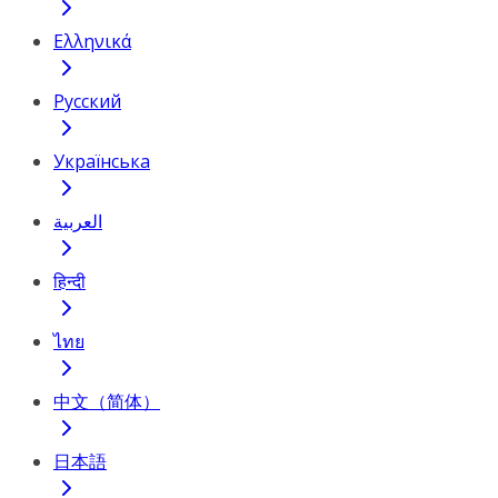
Ελληνικά
Русский
Українська
العربية
हिन्दी
ไทย
中文（简体）
日本語