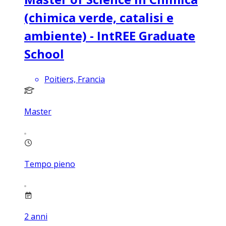
(chimica verde, catalisi e
ambiente) - IntREE Graduate
School
Poitiers, Francia
Master
Tempo pieno
2
anni